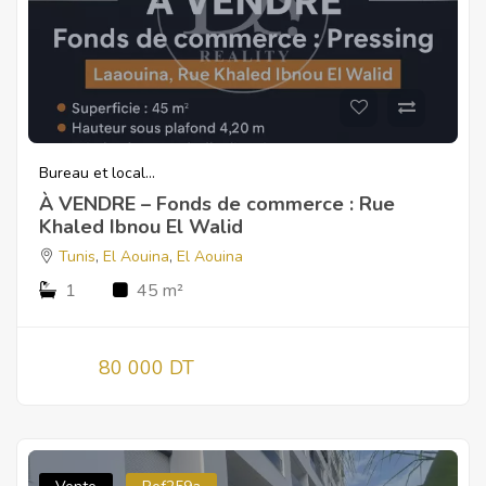
Bureau et local...
À VENDRE – Fonds de commerce : Rue
Khaled Ibnou El Walid
Tunis
,
El Aouina
,
El Aouina
1
45 m²
80 000 DT