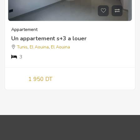
Appartement
Un appartement s+3 a louer
Tunis
,
El Aouina
,
El Aouina
3
1 950 DT