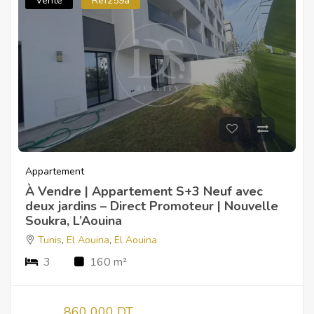
Vente
Ref259a
Appartement
À Vendre | Appartement S+3 Neuf avec
deux jardins – Direct Promoteur | Nouvelle
Soukra, L’Aouina
Tunis
,
El Aouina
,
El Aouina
3
160 m²
860 000 DT