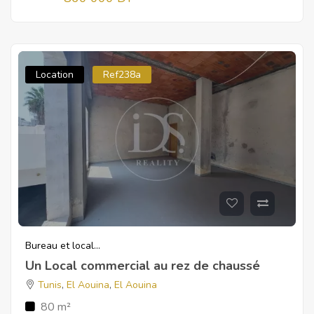
Location
Ref238a
Bureau et local...
Un Local commercial au rez de chaussé
Tunis
,
El Aouina
,
El Aouina
80 m²