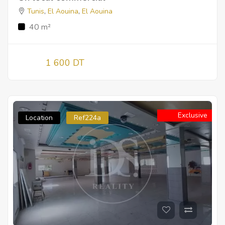
Tunis
,
El Aouina
,
El Aouina
40 m²
1 600 DT
Exclusive
Location
Ref224a