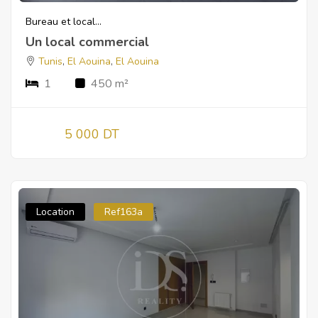
Bureau et local...
Un local commercial
Tunis
,
El Aouina
,
El Aouina
1
450 m²
5 000 DT
Location
Ref163a