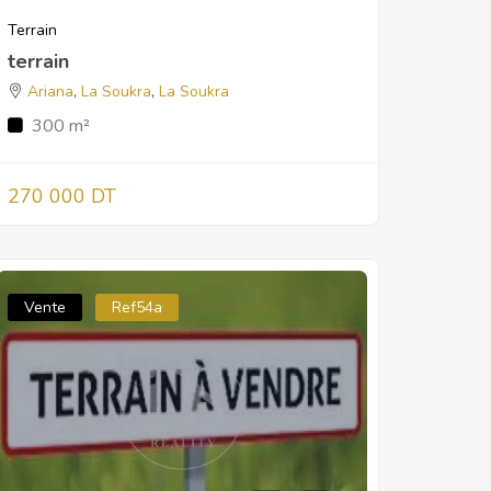
Terrain
terrain
Ariana
,
La Soukra
,
La Soukra
300 m²
270 000 DT
Vente
Ref54a