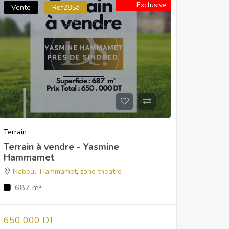
Exclusive
Vente
Ref285a
Terrain
Terrain à vendre - Yasmine
Hammamet
Nabeul
,
Hammamet
,
zone theatre
687 m²
650 000 DT