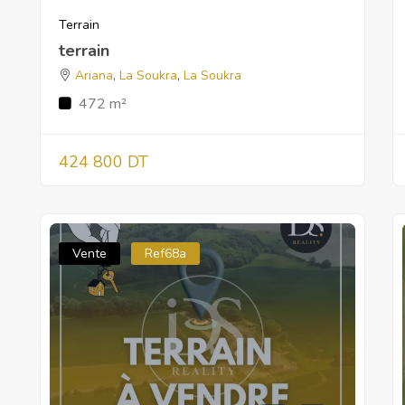
Terrain
terrain
Ariana
,
La Soukra
,
La Soukra
472 m²
424 800 DT
Vente
Ref68a