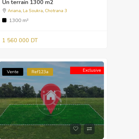
Un terrain 1300 m2
Ariana
,
La Soukra
,
Chotrana 3
1300 m²
1 560 000 DT
Exclusive
Vente
Ref123a