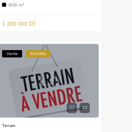
806 m²
1 200 000 DT
Vente
Ref148a
Terrain