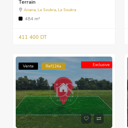
Terrain
Ariana
,
La Soukra
,
La Soukra
484 m²
411 400 DT
Exclusive
Vente
Ref124a