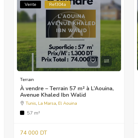
Vente
Ref304a
Terrain
À vendre – Terrain 57 m² à L’Aouina,
Avenue Khaled Ibn Walid
Tunis
,
La Marsa
,
El Aouina
57 m²
74 000 DT