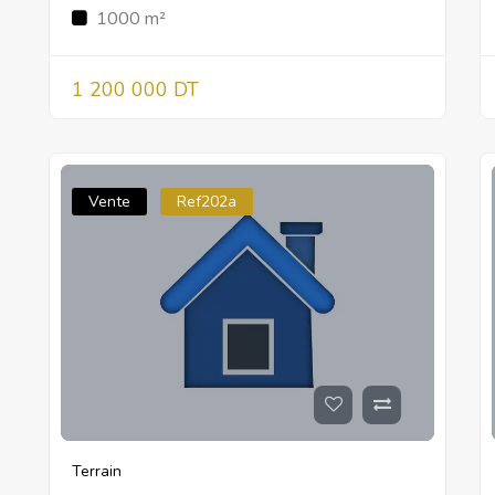
1000 m²
1 200 000 DT
Vente
Ref202a
Terrain