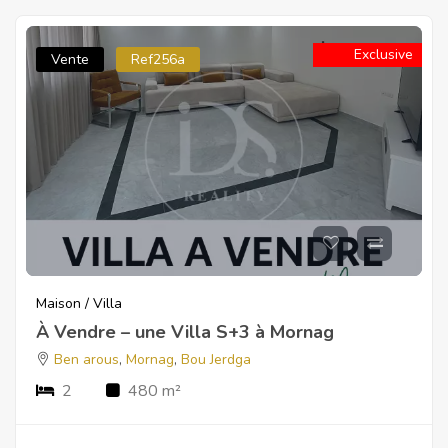
Exclusive
Vente
Ref256a
Maison / Villa
À Vendre – une Villa S+3 à Mornag
Ben arous
,
Mornag
,
Bou Jerdga
2
480 m²