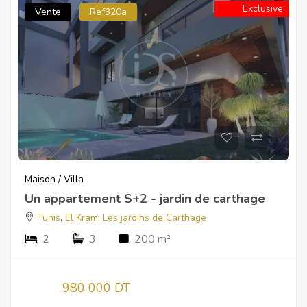
Exclusive
Vente
Ref320a
Maison / Villa
Un appartement S+2 - jardin de carthage
Tunis
,
El Kram
,
Les jardins de Carthage
2
3
200 m²
980 000 DT