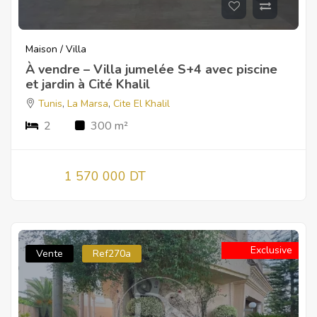
Maison / Villa
À vendre – Villa jumelée S+4 avec piscine
et jardin à Cité Khalil
Tunis
,
La Marsa
,
Cite El Khalil
2
300 m²
1 570 000 DT
Exclusive
Vente
Ref270a