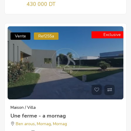
430 000 DT
Exclusive
Vente
Ref255a
Maison / Villa
Une ferme - a mornag
Ben arous
,
Mornag
,
Mornag