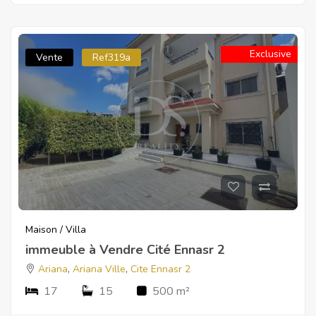
Exclusive
Vente
Ref319a
Maison / Villa
immeuble à Vendre Cité Ennasr 2
Ariana
,
Ariana Ville
,
Cite Ennasr 2
17
15
500 m²