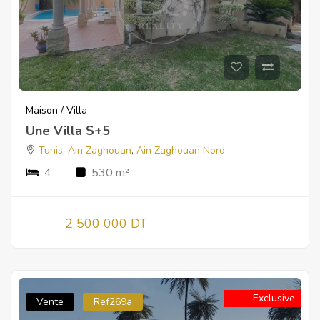
Maison / Villa
Une Villa S+5
Tunis
,
Ain Zaghouan
,
Ain Zaghouan Nord
4
530 m²
2 500 000 DT
Exclusive
Vente
Ref269a