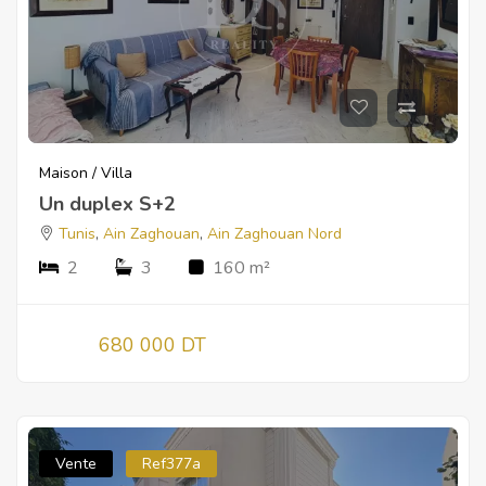
Maison / Villa
Un duplex S+2
Tunis
,
Ain Zaghouan
,
Ain Zaghouan Nord
2
3
160 m²
680 000 DT
Vente
Ref377a