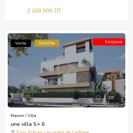
2 200 000 DT
Exclusive
Vente
Ref309a
Maison / Villa
une villa S+ 6
Tunis
,
El Kram
,
Les jardins de Carthage