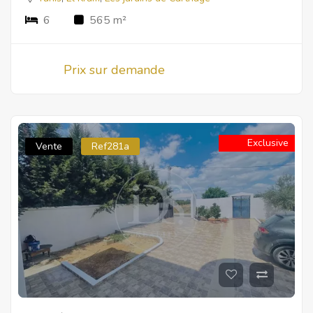
6
565 m²
Prix sur demande
Exclusive
Vente
Ref281a