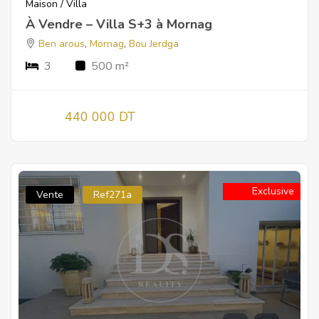
Maison / Villa
À Vendre – Villa S+3 à Mornag
Ben arous
,
Mornag
,
Bou Jerdga
3
500 m²
440 000 DT
Exclusive
Vente
Ref271a