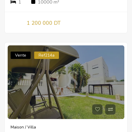
1
10000 m²
1 200 000 DT
Vente
Ref214a
Maison / Villa