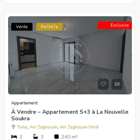
Exclusive
Vente
Ref347a
Appartement
À Vendre – Appartement S+3 à La Nouvelle
Soukra
Tunis
,
Ain Zaghouan
,
Ain Zaghouan Nord
2
3
240 m²