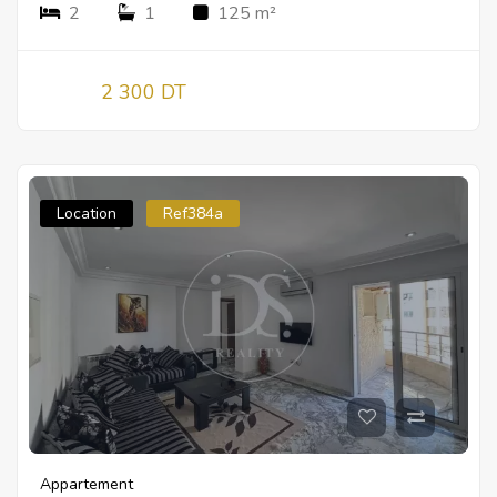
2
1
125 m²
2 300 DT
Location
Ref384a
Appartement