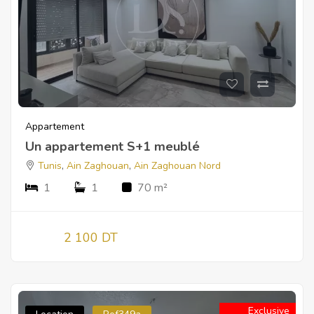
Appartement
Un appartement S+1 meublé
Tunis
,
Ain Zaghouan
,
Ain Zaghouan Nord
1
1
70 m²
2 100 DT
Exclusive