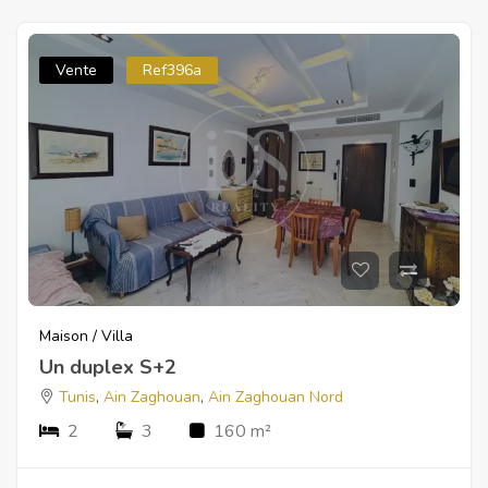
Vente
Ref396a
Maison / Villa
Un duplex S+2
Tunis
,
Ain Zaghouan
,
Ain Zaghouan Nord
2
3
160 m²