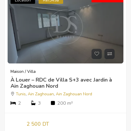
Location
Ref349a
Maison / Villa
À Louer – RDC de Villa S+3 avec Jardin à
Ain Zaghouan Nord
Tunis
,
Ain Zaghouan
,
Ain Zaghouan Nord
2
3
200 m²
2 500 DT