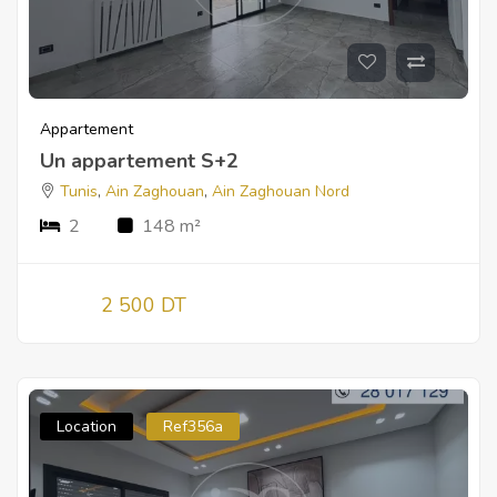
Appartement
Un appartement S+2
Tunis
,
Ain Zaghouan
,
Ain Zaghouan Nord
2
148 m²
2 500 DT
Location
Ref356a