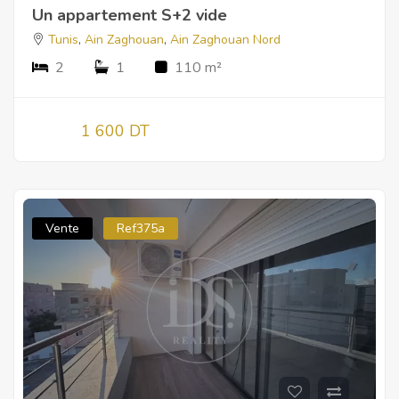
Un appartement S+2 vide
Tunis
,
Ain Zaghouan
,
Ain Zaghouan Nord
2
1
110 m²
1 600 DT
Vente
Ref375a