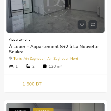
Appartement
À Louer – Appartement S+2 à La Nouvelle
Soukra
Tunis
,
Ain Zaghouan
,
Ain Zaghouan Nord
1
2
120 m²
1 500 DT