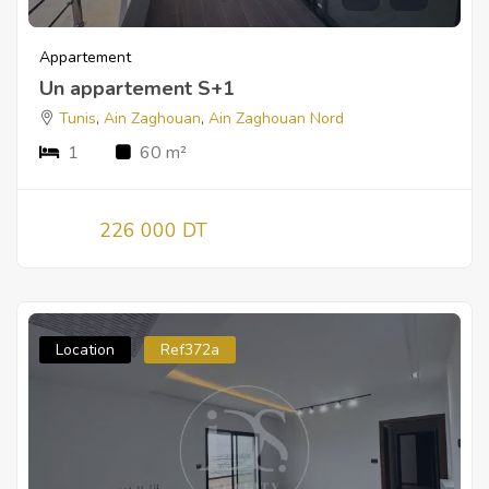
Appartement
Un appartement S+1
Tunis
,
Ain Zaghouan
,
Ain Zaghouan Nord
1
60 m²
226 000 DT
Location
Ref372a