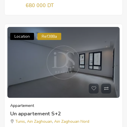
680 000 DT
Location
Ref388a
Appartement
Un appartement S+2
Tunis
,
Ain Zaghouan
,
Ain Zaghouan Nord