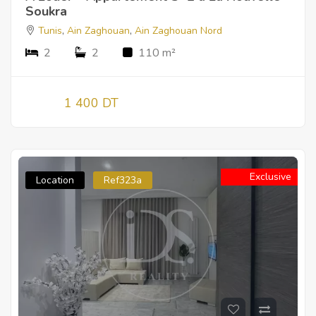
Soukra
Tunis
,
Ain Zaghouan
,
Ain Zaghouan Nord
2
2
110 m²
1 400 DT
Exclusive
Location
Ref323a