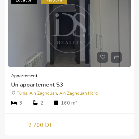
Location
Ref397a
Appartement
Un appartement S3
Tunis
,
Ain Zaghouan
,
Ain Zaghouan Nord
3
2
160 m²
2 700 DT