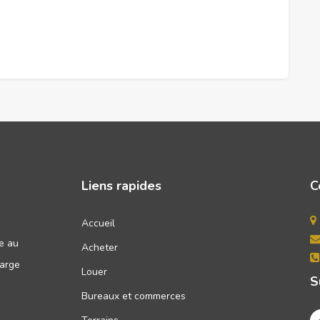
Liens rapides
C
e
Accueil
ée au
Acheter
large
Louer
S
Bureaux et commerces