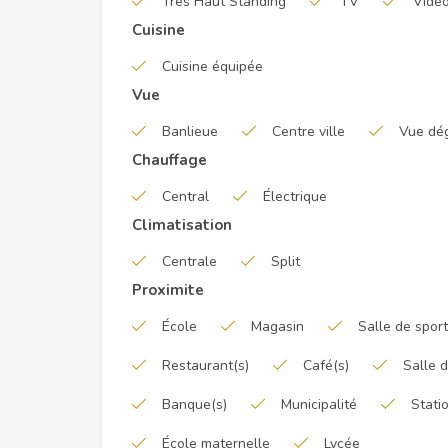
Très Haut Standing
TV
Vidéo
Cuisine
Cuisine équipée
Vue
Banlieue
Centre ville
Vue dé
Chauffage
Central
Électrique
Climatisation
Centrale
Split
Proximite
École
Magasin
Salle de sport
Restaurant(s)
Café(s)
Salle 
Banque(s)
Municipalité
Stati
École maternelle
Lycée