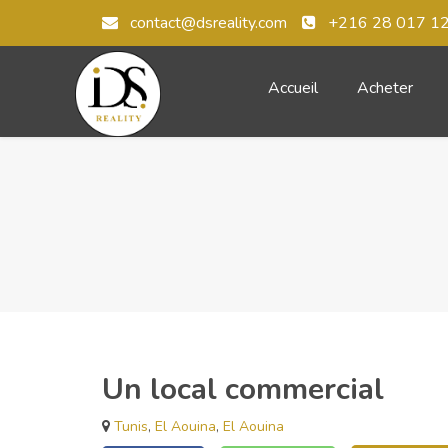
contact@dsreality.com
+216 28 017 1
Accueil
Acheter
Un local commercial
Tunis
,
El Aouina
,
El Aouina