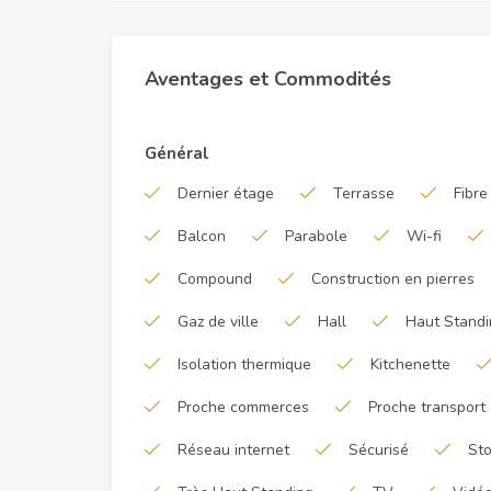
Aventages et Commodités
Général
Dernier étage
Terrasse
Fibre
Balcon
Parabole
Wi-fi
Compound
Construction en pierres
Gaz de ville
Hall
Haut Standi
Isolation thermique
Kitchenette
Proche commerces
Proche transport
Réseau internet
Sécurisé
Sto