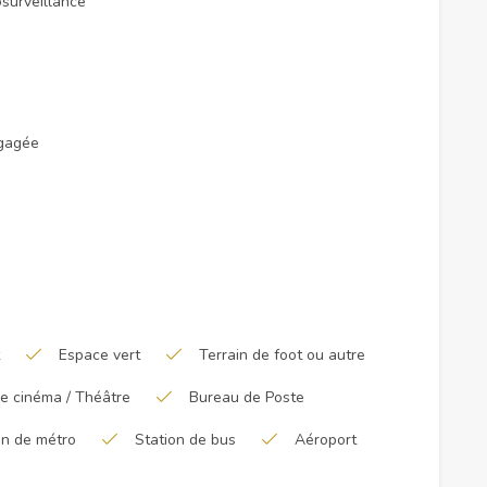
surveillance
gagée
Espace vert
Terrain de foot ou autre
de cinéma / Théâtre
Bureau de Poste
on de métro
Station de bus
Aéroport