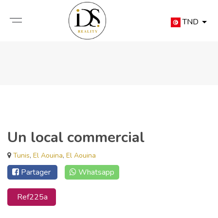
TND
Un local commercial
Tunis
,
El Aouina
,
El Aouina
Partager
Whatsapp
Ref225a