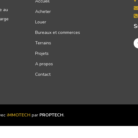
e
Accueil
ée au
Acheter
large
Louer
S
Bureaux et commerces
Terrains
Projets
A propos
Contact
avec
iMMOTECH
par
PROPTECH
.