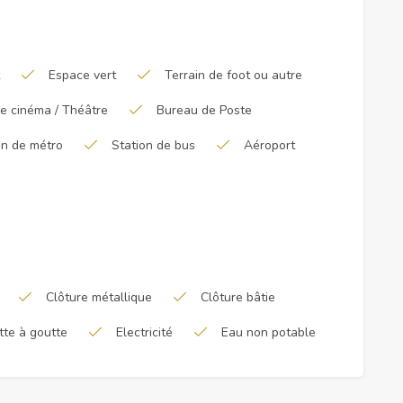
Espace vert
Terrain de foot ou autre
de cinéma / Théâtre
Bureau de Poste
on de métro
Station de bus
Aéroport
Clôture métallique
Clôture bâtie
tte à goutte
Electricité
Eau non potable