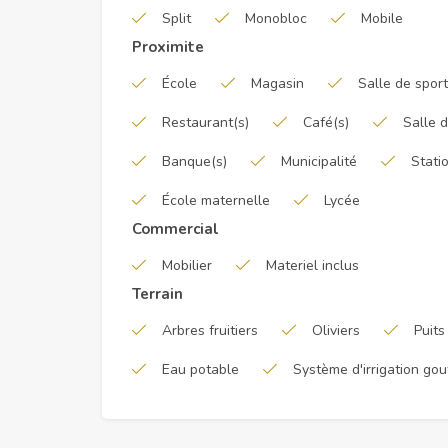
Split
Monobloc
Mobile
Proximite
École
Magasin
Salle de sport
Restaurant(s)
Café(s)
Salle 
Banque(s)
Municipalité
Stati
École maternelle
Lycée
Commercial
Mobilier
Materiel inclus
Terrain
Arbres fruitiers
Oliviers
Puits
Eau potable
Système d'irrigation gou