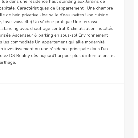
tué dans une résidence haut standing aux Jardins de
a capitale. Caractéristiques de l’appartement : Une chambre
e de bain privative Une salle d’eau invités Une cuisine
, lave-vaisselle) Un séchoir pratique Une terrasse
ut standing avec chauffage central & climatisation installés
curisée Ascenseur & parking en sous-sol Environnement
es les commodités Un appartement qui allie modernité,
 un investissement ou une résidence principale dans l’un
actez DS Reality dès aujourd’hui pour plus d’informations et
arthage.