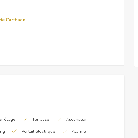
 de Carthage
er étage
Terrasse
Ascenseur
ing
Portail électrique
Alarme