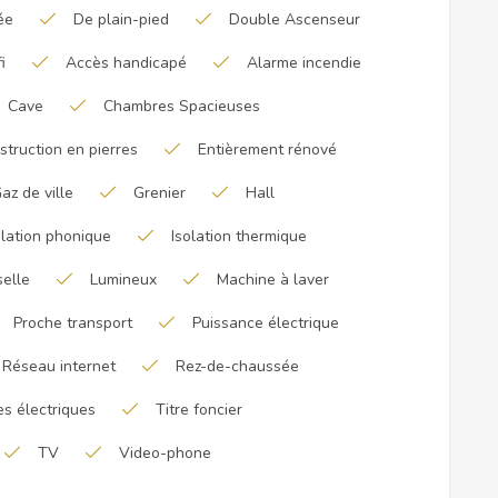
ée
De plain-pied
Double Ascenseur
i
Accès handicapé
Alarme incendie
Cave
Chambres Spacieuses
struction en pierres
Entièrement rénové
az de ville
Grenier
Hall
olation phonique
Isolation thermique
selle
Lumineux
Machine à laver
Proche transport
Puissance électrique
Réseau internet
Rez-de-chaussée
es électriques
Titre foncier
TV
Video-phone