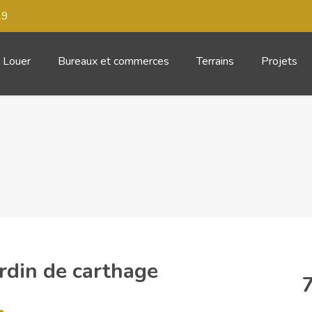
29
Louer
Bureaux et commerces
Terrains
Projets
rdin de carthage