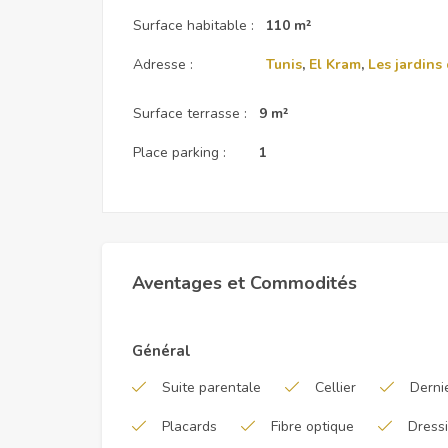
Surface habitable :
110 m²
Adresse :
Tunis
,
El Kram
,
Les jardins
Surface terrasse :
9 m²
Place parking :
1
Aventages et Commodités
Général
Suite parentale
Cellier
Derni
Placards
Fibre optique
Dress