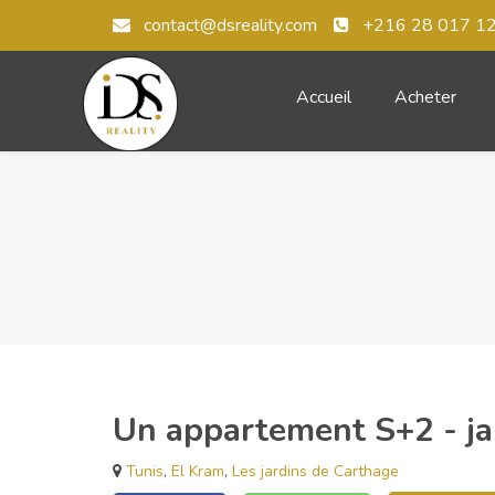
contact@dsreality.com
+216 28 017 1
Accueil
Acheter
Un appartement S+2 - ja
Tunis
,
El Kram
,
Les jardins de Carthage