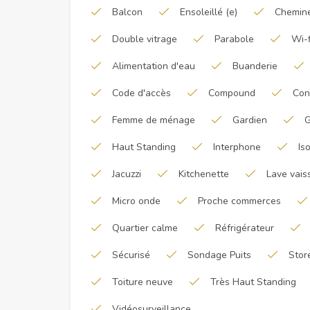
Balcon
Ensoleillé (e)
Chemin
Double vitrage
Parabole
Wi-f
Alimentation d'eau
Buanderie
Code d'accès
Compound
Con
Femme de ménage
Gardien
G
Haut Standing
Interphone
Is
Jacuzzi
Kitchenette
Lave vais
Micro onde
Proche commerces
Quartier calme
Réfrigérateur
Sécurisé
Sondage Puits
Stor
Toiture neuve
Très Haut Standing
Vidéosurveillance